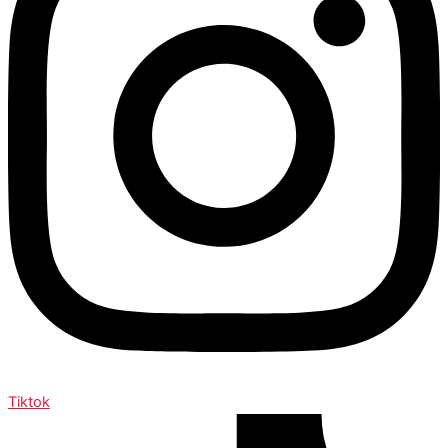
Tiktok