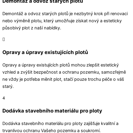
Demontáž a odvoz starých plotů
Demontáž a odvoz starých plotů je nezbytný krok při renovaci
nebo výměně plotu, který umožňuje získat nový a esteticky
působivý plot z naší nabídky.
Opravy a úpravy existujících plotů
Opravy a úpravy existujících plotů mohou zlepšit estetický
vzhled a zvýšit bezpečnost a ochranu pozemku, samozřejmě
ne vždy je potřeba měnit plot, stačí pouze trochu péče o váš
starý.
Dodávka stavebního materiálu pro ploty
Dodávka stavebního materiálu pro ploty zajišťuje kvalitní a
trvanlivou ochranu Vašeho pozemku a soukromí.