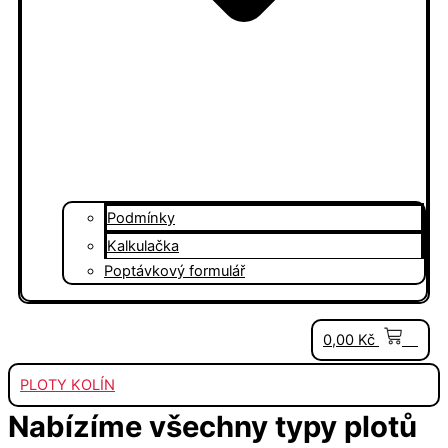
Podmínky
Kalkulačka
Poptávkový formulář
0
0,00
Kč
PLOTY KOLÍN
Nabízíme všechny typy plotů