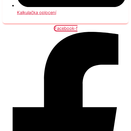
Kalkulačka oplocení
Facebook-f