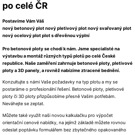
po celé ČR
Postavíme Vám Váš
nový betonový plot
nový pletivový plot
nový svařovaný plot
nový ocelový plot
plot s dřevěnou výplní
Pro betonové ploty se chodí k nám.
Jsme specialisté na
výstavbu a montáž různých typů plotů po celé České
republice. Naše zaměření zahrnuje betonové ploty, pletivové
ploty a 3D panely, a rovněž nabízíme ztracené bednění.
Konzultujte s námi Vaše požadavky na typ plotu a my se
postaráme o profesionální řešení. Betonové ploty, pletivové
ploty či 3D ploty přizpůsobíme přesně Vašim potřebám.
Neváhejte se zeptat.
Můžete také využít naši novou kalkulačku pro výpočet
orientační cenové nabídky, na jejímž základě můžete rovnou
odeslat poptávku formulářem bez zbytečného opakovaného