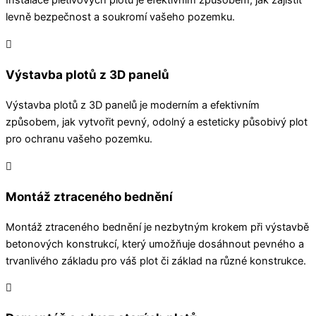
Instalace pletivových plotů je efektivním způsobem, jak zajistit
levně bezpečnost a soukromí vašeho pozemku.
Výstavba plotů z 3D panelů
Výstavba plotů z 3D panelů je moderním a efektivním
způsobem, jak vytvořit pevný, odolný a esteticky působivý plot
pro ochranu vašeho pozemku.
Montáž ztraceného bednění
Montáž ztraceného bednění je nezbytným krokem při výstavbě
betonových konstrukcí, který umožňuje dosáhnout pevného a
trvanlivého základu pro váš plot či základ na různé konstrukce.