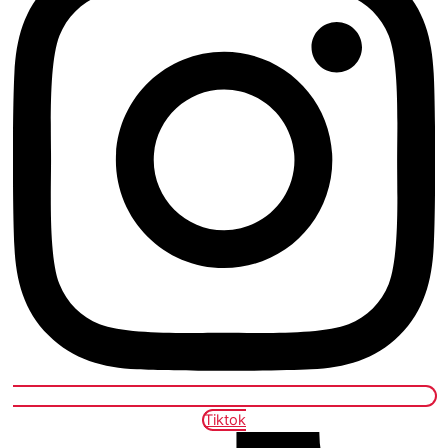
Tiktok