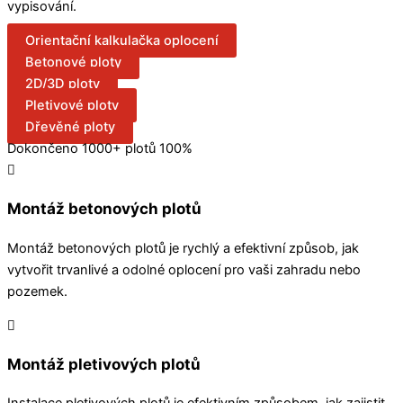
vypisování.
Orientační kalkulačka oplocení
Betonové ploty
2D/3D ploty
Pletivové ploty
Dřevěné ploty
Dokončeno 1000+ plotů
100%
Montáž betonových plotů
Montáž betonových plotů je rychlý a efektivní způsob, jak
vytvořit trvanlivé a odolné oplocení pro vaši zahradu nebo
pozemek.
Montáž pletivových plotů