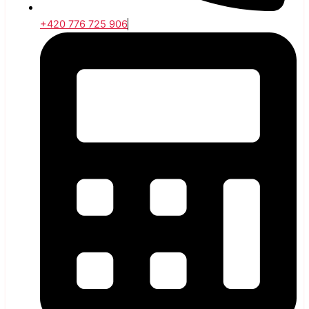
+420 776 725 906