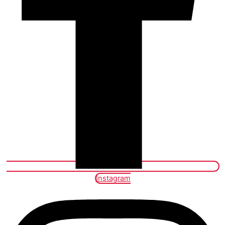
Instagram