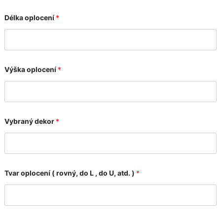
Délka oplocení
*
Výška oplocení
*
Vybraný dekor
*
Tvar oplocení ( rovný, do L , do U, atd. )
*