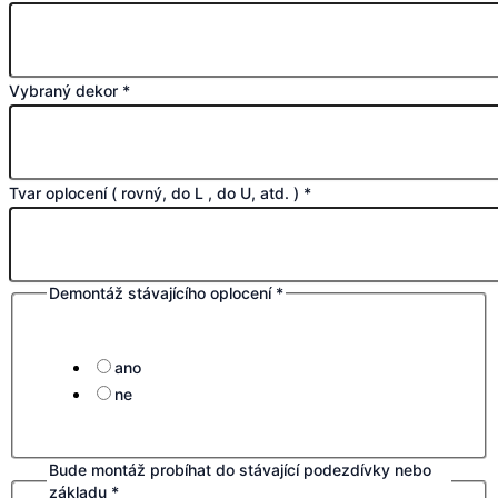
Vybraný dekor
*
Tvar oplocení ( rovný, do L , do U, atd. )
*
Demontáž stávajícího oplocení
*
ano
ne
Bude montáž probíhat do stávající podezdívky nebo
základu
*