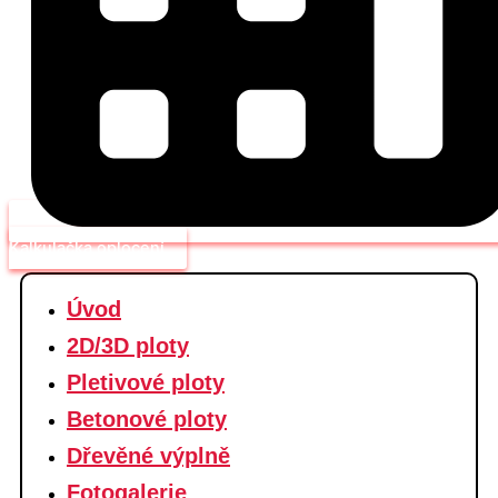
Kalkulačka oplocení
Úvod
2D/3D ploty
Pletivové ploty
Betonové ploty
Dřevěné výplně
Fotogalerie