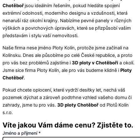
Chotěboř
jsou ideálním řešením, pokud hledáte spojení
extrémní odolnosti, moderního designu a vzdušnosti, která
nenaruší ráz okolní krajiny. Nabízíme pevné panely v různých
výškách a povrchových úpravách, které se přizpůsobí vašim
představám i stylu vaší nemovitosti.
Naše firma nese jméno Ploty Kolín, protože jsme začínali na
Kolínsku. Dnes ale působíme po celé České republice, a proto
pro vás bez problémů zajistíme i
3D ploty v Chotěboři
a okolí.
Jsme sice firma Ploty Kolín, ale pro vás budeme klidně i
Ploty
Chotěboř
.
Pokud chcete oplocení, které vydrží desítky let, nechá váš
pozemek dýchat a zároveň podtrhne vzhled vašeho domu či
zahrady, jsme tu pro vás.
3D ploty Chotěboř
od Plotů Kolín
s.r.o.
Víte jakou Vám dáme cenu? Zjistěte to.
Jméno a přijmení
*