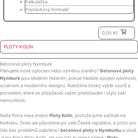
Kalkulačka
Poptávkový formulář
0
0,00
Kč
PLOTY KOLÍN
Betonové ploty Nymburk
Plánujete nové oplocení nebo výměnu starého?
Betonové ploty
Nymburk
jsou ideálním řešením, pokud hledáte spojení odolnosti,
soukromí a moderního designu. Nabízíme široký výběr vzorů a
provedení, které se přizpůsobí vašim představám i stylu vaší
nemovitosti.
Naše firma nese jméno
Ploty Kolín
, protože jsme začínali na
Kolínsku. Dnes ale působíme po celé České republice, a proto pro
Vás bez problémů zajistíme i
betonové ploty v Nymburku
a okolí.
Jsme firma Ploty Kolín, ale pro Vás budeme klidně i
Ploty