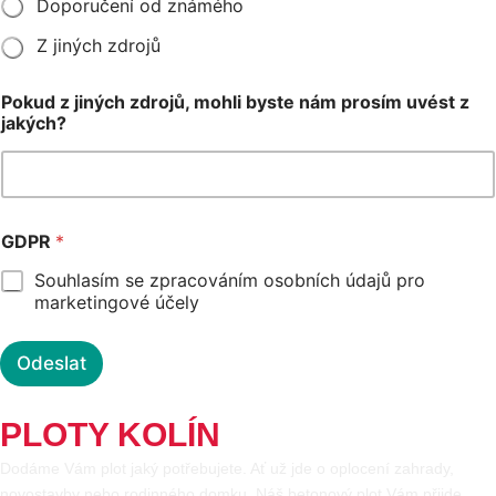
Doporučení od známého
Z jiných zdrojů
Pokud z jiných zdrojů, mohli byste nám prosím uvést z
jakých?
GDPR
*
Souhlasím se zpracováním osobních údajů pro
marketingové účely
Odeslat
PLOTY KOLÍN
Dodáme Vám plot jaký potřebujete. Ať už jde o oplocení zahrady,
novostavby nebo rodinného domku. Náš betonový plot Vám přijde