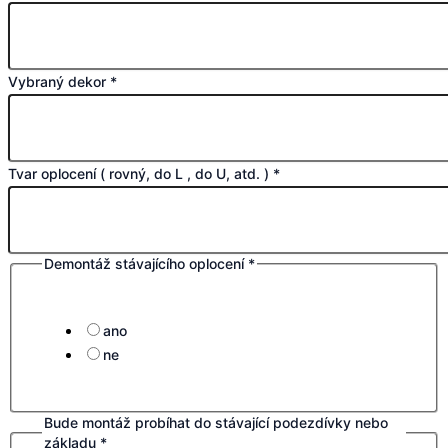
Vybraný dekor
*
Tvar oplocení ( rovný, do L , do U, atd. )
*
Demontáž stávajícího oplocení
*
ano
ne
Bude montáž probíhat do stávající podezdívky nebo
základu
*