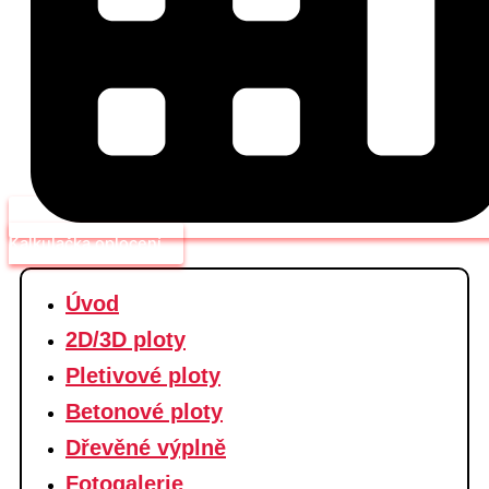
Kalkulačka oplocení
Úvod
2D/3D ploty
Pletivové ploty
Betonové ploty
Dřevěné výplně
Fotogalerie