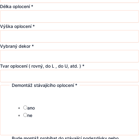
Délka oplocení
*
Výška oplocení
*
Vybraný dekor
*
Tvar oplocení ( rovný, do L , do U, atd. )
*
Demontáž stávajícího oplocení
*
ano
ne
Bude montáž probíhat do stávající podezdívky nebo