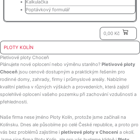
Kalkulačka
Poptávkový formulář
0
0,00
Kč
PLOTY KOLÍN
Pletivové ploty Choceň
Plánujete nové oplocení nebo výměnu starého?
Pletivové ploty
Choceň
jsou cenově dostupným a praktickým řešením pro
rodinné domy, zahrady, firmy i průmyslové areály. Nabízíme
kvalitní pletiva v různých výškách a provedeních, která zajistí
spolehlivé oplocení vašeho pozemku při zachování vzdušnosti a
přehlednosti.
Naše firma nese jméno Ploty Kolín, protože jsme začínali na
Kolínsku. Dnes ale působíme po celé České republice, a proto pro
vás bez problémů zajistíme i
pletivové ploty v Choceni
a okolí.
Jsme sice firma Ploty Kolín, ale pro vás budeme klidně i
Ploty