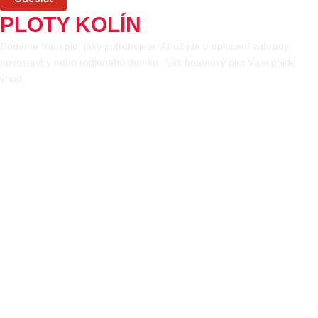
PLOTY KOLÍN
Dodáme Vám plot jaký potřebujete. Ať už jde o oplocení zahrady,
novostavby nebo rodinného domku. Náš betonový plot Vám přijde
vhod.