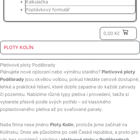
Kalkulačka
Poptávkový formulář
0
0,00
Kč
PLOTY KOLÍN
Pletivové ploty Poděbrady
Plánujete nové oplocení nebo výměnu starého?
Pletivové ploty
Poděbrady
jsou skvělou volbou, pokud hledáte cenově dostupné,
lehké a praktické řešení, které dobře zapadne do každé zahrady
či pozemku. Nabízíme různé typy pletiva i provedení, takže si
vyberete přesně podle svých potřeb – od klasického
poplastovaného pletiva až po svařované panely.
Naše firma nese jméno
Ploty Kolín
, protože jsme začínali na
Kolínsku. Dnes ale působíme po celé České republice, a proto pro
vás bez problémů zajistíme i
pletivové ploty v Poděbradech
.