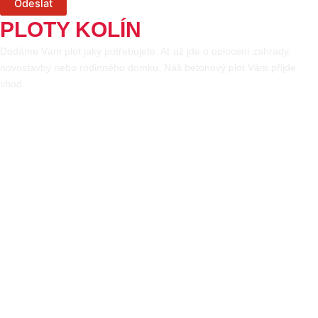
Odeslat
PLOTY KOLÍN
Dodáme Vám plot jaký potřebujete. Ať už jde o oplocení zahrady,
novostavby nebo rodinného domku. Náš betonový plot Vám přijde
vhod.