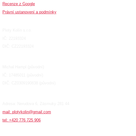
Recenze z Google
Právní ustanovení a podmínky
Fakturační údaje
Ploty Kolín s.r.o.
IČ: 22193324
DIČ: CZ22193324
Michal Hampl (původní)
IČ: 17485011 (původní)
DIČ: CZ0309190838 (původní)
Adresa: Nerudova 6, Zásmuky 281 44
mail: plotykolin@gmail.com
tel: +420 776 725 906
Produkty