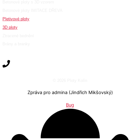
Betonové ploty s 3D vzorem
Betonové ploty IMITACE DŘEVA
Pletivové ploty
3D ploty
Ztracené bednění
Brány a branky
© 2026 Ploty Kolín
Zpráva pro admina (Jindřich Mikšovský)
Bug