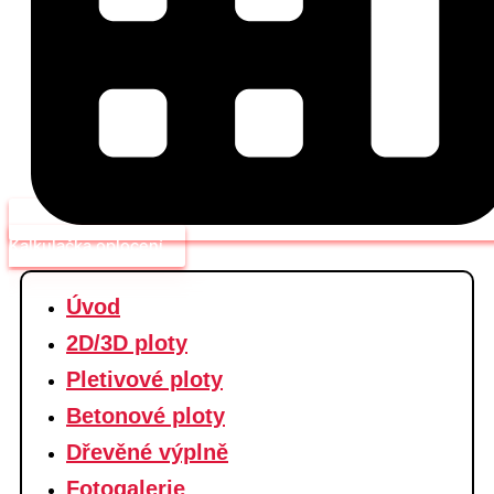
Kalkulačka oplocení
Úvod
2D/3D ploty
Pletivové ploty
Betonové ploty
Dřevěné výplně
Fotogalerie