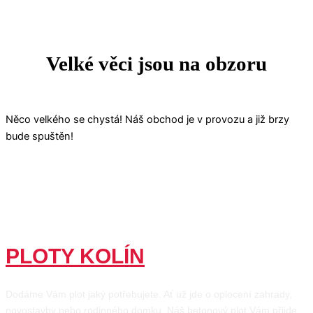
Velké věci jsou na obzoru
Něco velkého se chystá! Náš obchod je v provozu a již brzy
bude spuštěn!
PLOTY KOLÍN
Dodáme Vám plot jaký potřebujete. Ať už jde o oplocení zahrady,
novostavby nebo rodinného domku. Náš betonový plot Vám přijde