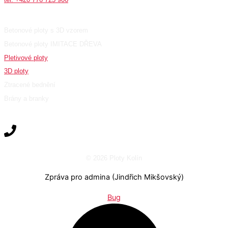
Produkty
Betonové ploty s 3D vzorem
Betonové ploty IMITACE DŘEVA
Pletivové ploty
3D ploty
Ztracené bednění
Brány a branky
© 2026 Ploty Kolín
Zpráva pro admina (Jindřich Mikšovský)
Bug