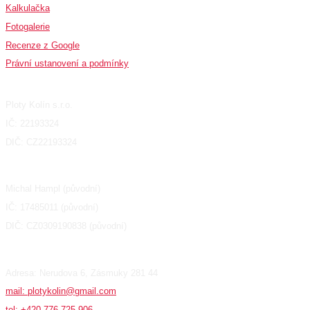
Kalkulačka
Fotogalerie
Recenze z Google
Právní ustanovení a podmínky
Fakturační údaje
Ploty Kolín s.r.o.
IČ: 22193324
DIČ: CZ22193324
Michal Hampl (původní)
IČ: 17485011 (původní)
DIČ: CZ0309190838 (původní)
Adresa: Nerudova 6, Zásmuky 281 44
mail: plotykolin@gmail.com
tel: +420 776 725 906