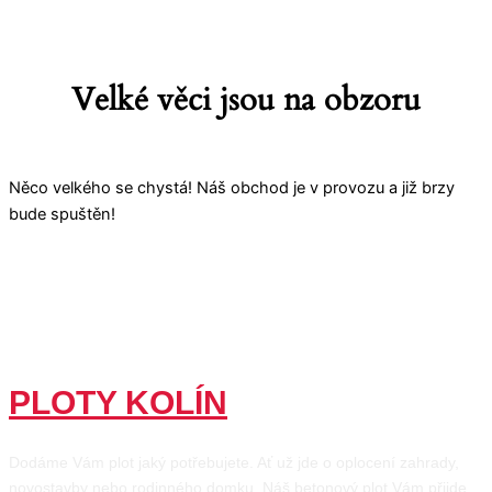
Velké věci jsou na obzoru
Něco velkého se chystá! Náš obchod je v provozu a již brzy
bude spuštěn!
PLOTY KOLÍN
Dodáme Vám plot jaký potřebujete. Ať už jde o oplocení zahrady,
novostavby nebo rodinného domku. Náš betonový plot Vám přijde