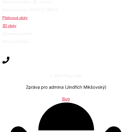
Betonové ploty s 3D vzorem
Betonové ploty IMITACE DŘEVA
Pletivové ploty
3D ploty
Ztracené bednění
Brány a branky
© 2026 Ploty Kolín
Zpráva pro admina (Jindřich Mikšovský)
Bug