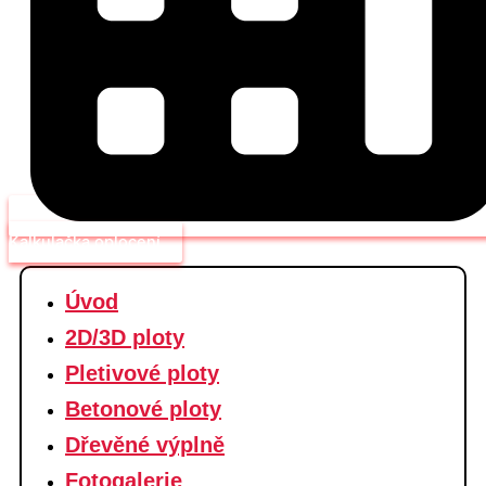
Kalkulačka oplocení
Úvod
2D/3D ploty
Pletivové ploty
Betonové ploty
Dřevěné výplně
Fotogalerie