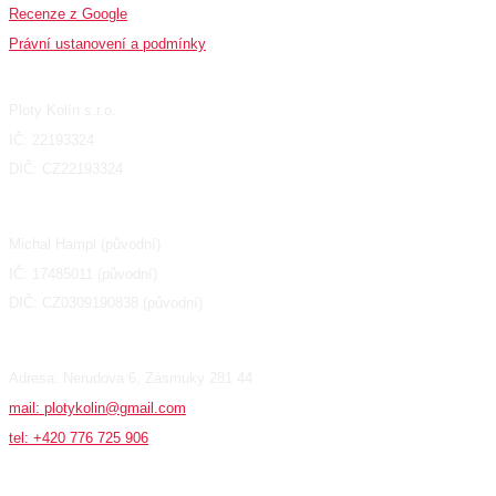
Recenze z Google
Právní ustanovení a podmínky
Fakturační údaje
Ploty Kolín s.r.o.
IČ: 22193324
DIČ: CZ22193324
Michal Hampl (původní)
IČ: 17485011 (původní)
DIČ: CZ0309190838 (původní)
Adresa: Nerudova 6, Zásmuky 281 44
mail: plotykolin@gmail.com
tel: +420 776 725 906
Produkty