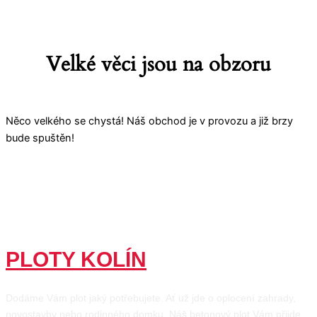
Velké věci jsou na obzoru
Něco velkého se chystá! Náš obchod je v provozu a již brzy
bude spuštěn!
PLOTY KOLÍN
Dodáme Vám plot jaký potřebujete. Ať už jde o oplocení zahrady,
novostavby nebo rodinného domku. Náš betonový plot Vám přijde