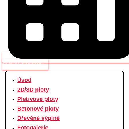
Kalkulačka oplocení
Úvod
2D/3D ploty
Pletivové ploty
Betonové ploty
Dřevěné výplně
Fotogalerie