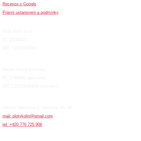
Recenze z Google
Právní ustanovení a podmínky
Fakturační údaje
Ploty Kolín s.r.o.
IČ: 22193324
DIČ: CZ22193324
Michal Hampl (původní)
IČ: 17485011 (původní)
DIČ: CZ0309190838 (původní)
Adresa: Nerudova 6, Zásmuky 281 44
mail: plotykolin@gmail.com
tel: +420 776 725 906
Produkty