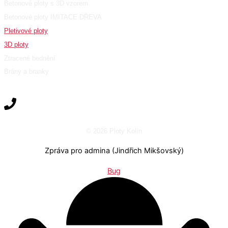
Betonové ploty s 3D vzorem
Betonové ploty IMITACE DŘEVA
Pletivové ploty
3D ploty
Ztracené bednění
Brány a branky
© 2026 Ploty Kolín
Zpráva pro admina (Jindřich Mikšovský)
Bug