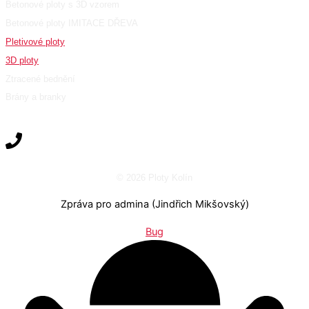
Betonové ploty s 3D vzorem
Betonové ploty IMITACE DŘEVA
Pletivové ploty
3D ploty
Ztracené bednění
Brány a branky
© 2026 Ploty Kolín
Zpráva pro admina (Jindřich Mikšovský)
Bug