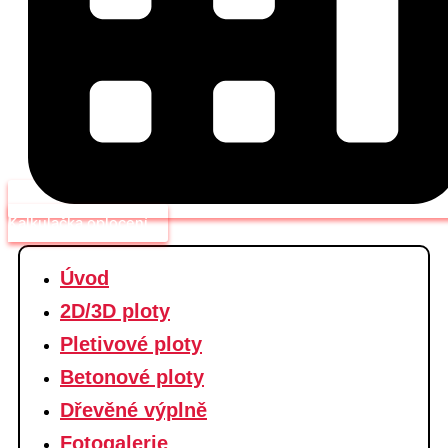
Kalkulačka oplocení
Úvod
2D/3D ploty
Pletivové ploty
Betonové ploty
Dřevěné výplně
Fotogalerie