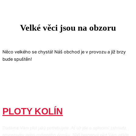
Velké věci jsou na obzoru
Něco velkého se chystá! Náš obchod je v provozu a již brzy
bude spuštěn!
PLOTY KOLÍN
Dodáme Vám plot jaký potřebujete. Ať už jde o oplocení zahrady,
novostavby nebo rodinného domku. Náš betonový plot Vám přijde