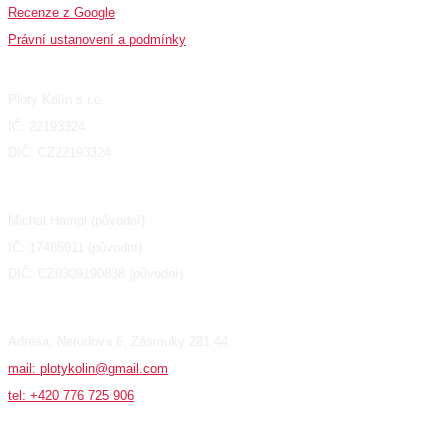
Recenze z Google
Právní ustanovení a podmínky
Fakturační údaje
Ploty Kolín s.r.o.
IČ: 22193324
DIČ: CZ22193324
Michal Hampl (původní)
IČ: 17485011 (původní)
DIČ: CZ0309190838 (původní)
Adresa: Nerudova 6, Zásmuky 281 44
mail: plotykolin@gmail.com
tel: +420 776 725 906
Produkty